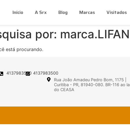
Início
A Srx
Blog
Marcas
Visitados
squisa por:
marca.LIFAN
cê está procurando.
4137983500
4137983500
Rua João Amadeu Pedro Bom, 1175 |
Curitiba - PR, 81940-080. BR-116 ao l
do CEASA