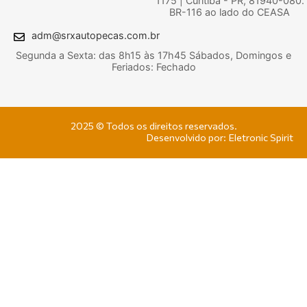
1175 | Curitiba - PR, 81940-080.
BR-116 ao lado do CEASA
adm@srxautopecas.com.br
Segunda a Sexta: das 8h15 às 17h45 Sábados, Domingos e
Feriados: Fechado
2025 © Todos os direitos reservados.
Desenvolvido por: Eletronic Spirit